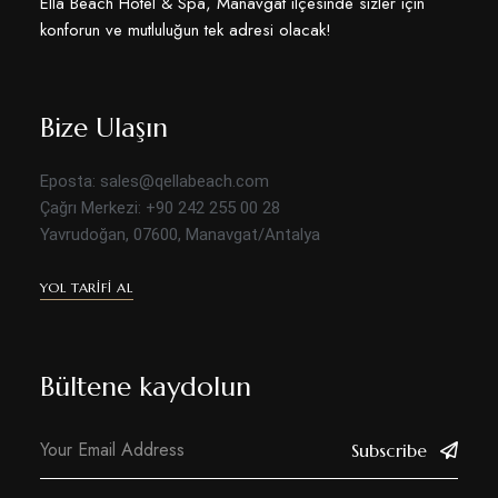
Ella Beach Hotel & Spa, Manavgat ilçesinde sizler için
konforun ve mutluluğun tek adresi olacak!
Bize Ulaşın
Eposta: sales@qellabeach.com
Çağrı Merkezi: +90 242 255 00 28
Yavrudoğan, 07600, Manavgat/Antalya
YOL TARIFI AL
Bültene kaydolun
Subscribe