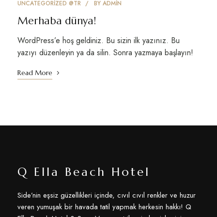
UNCATEGORIZED @TR
BY
ADMIN
Merhaba dünya!
WordPress’e hoş geldiniz. Bu sizin ilk yazınız. Bu
yazıyı düzenleyin ya da silin. Sonra yazmaya başlayın!
Read More
Q Ella Beach Hotel
Side’nin eşsiz güzellikleri içinde, cıvıl cıvıl renkler ve huzur
veren yumuşak bir havada tatil yapmak herkesin hakkı! Q